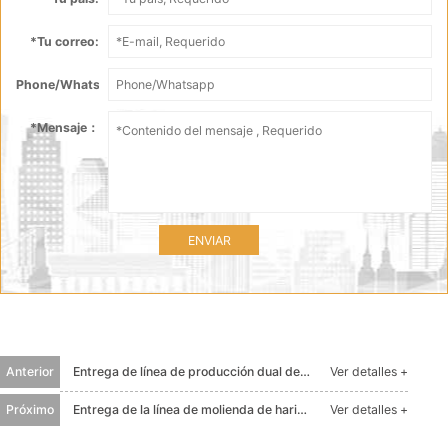
*
Tu correo:
Phone/Whatsapp：
*
Mensaje：
ENVIAR
Anterior
Entrega de línea de producción dual de maíz de Sri Lanka
Ver detalles +
Próximo
Entrega de la línea de molienda de harina de maíz de Etiopía 30T / día
Ver detalles +