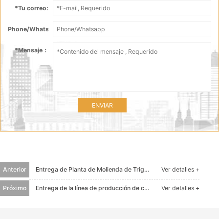
*
Tu correo:
Phone/Whatsapp：
*
Mensaje：
ENVIAR
Anterior
Entrega de Planta de Molienda de Trigo 50T / Día en Ecuador
Ver detalles +
Próximo
Entrega de la línea de producción de copos de avena de América del Sur
Ver detalles +