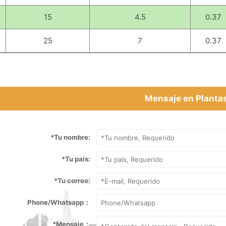
15
4.5
0.37
25
7
0.37
Mensaje en Planta
*
Tu nombre:
*
Tu país:
*
Tu correo:
Phone/Whatsapp：
*
Mensaje：