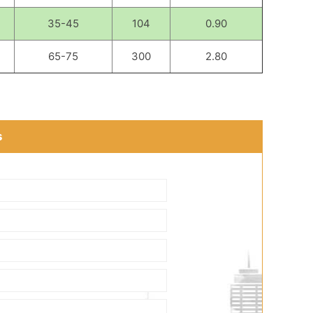
35-45
104
0.90
65-75
300
2.80
s