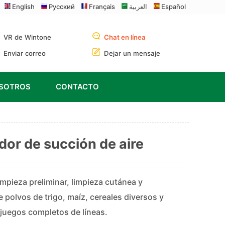
English
Русский
Français
العربية
Español
VR de Wintone
Chat en línea
Enviar correo
Dejar un mensaje
OSOTROS
CONTACTO
or de succión de aire
impieza preliminar, limpieza cutánea y
e polvos de trigo, maíz, cereales diversos y
juegos completos de líneas.